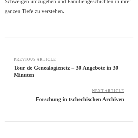
Schweigen umzugehen und Familiengeschichten in ihrer
ganzen Tiefe zu verstehen.
Post
PREVIOUS ARTICLE
Tour de Genealogienetz – 30 Angebote in 30
Minuten
Navigation
NEXT ARTICLE
Forschung in tschechischen Archiven