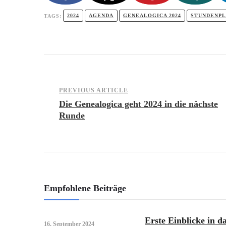
2024
AGENDA
GENEALOGICA 2024
STUNDENP
TAGS:
Post
PREVIOUS ARTICLE
Die Genealogica geht 2024 in die nächste
Runde
Navigation
Empfohlene Beiträge
Erste Einblicke in 
16. September 2024