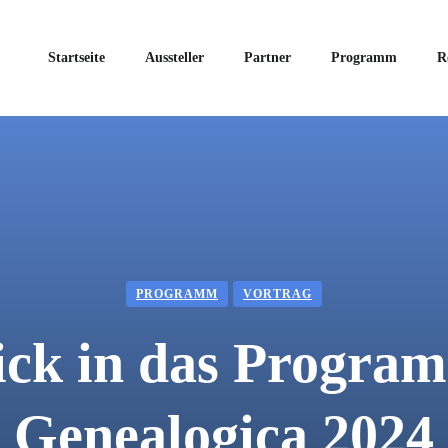
Startseite
Aussteller
Partner
Programm
R
PROGRAMM
VORTRAG
ick in das Progra
Genealogica 2024