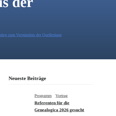
is der
stieg zum Verständnis der Quellenlage
Neueste Beiträge
Programm
Vortrag
Referenten für die
Genealogica 2026 gesucht