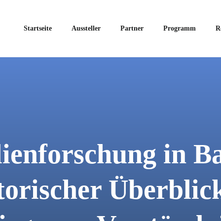
Startseite
Aussteller
Partner
Programm
R
ienforschung in B
torischer Überblick