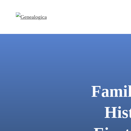
Famil
His